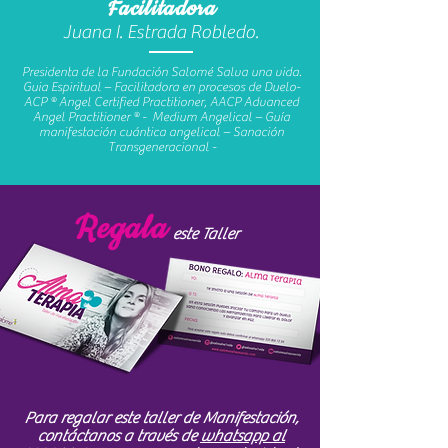
Facilitadora
Juana I. Estrada Robledo.
Presidenta de la Fundación Salomé Salva una vida.
Guia Espiritual – Facilitadora en procesos de Duelo-
ACP ® Angel Certified Practitioner, AACP Advanced
Angel Practitioner ® - Medium Angelical – Guía
manifestación cuántica angelical – Sanación
Transgeneracional -
Regala
este Taller
Para regalar este taller de Manifestación,
contáctanos a través de
whatsapp al