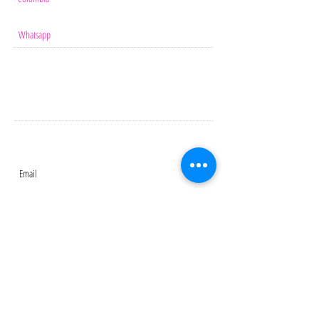
info@salomesalvaunavida.com
Whatsapp
57-3208661254
NEWSLETTER
¡Recibe nuestros boletines electrónicos
Suscríbete Ahora
CONNECT​
WITH US:​​