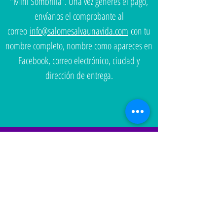
"Mini Sombrilla”. Una vez generes el pago,
envíanos el comprobante al
correo
info@salomesalvaunavida.com
con tu
nombre completo, nombre como apareces en
Facebook, correo electrónico, ciudad y
dirección de entrega.
*Si tu pago no incluye envío, puedes recogerla
mostrando tu comprobante de pago de lunes a viernes
de
9:00 AM - 5:00 PM
en la calle 89 # 21-28
Barrio El Polo - Bogotá.
*Envíos y entregas a partir del 12 de Enero de 2016.