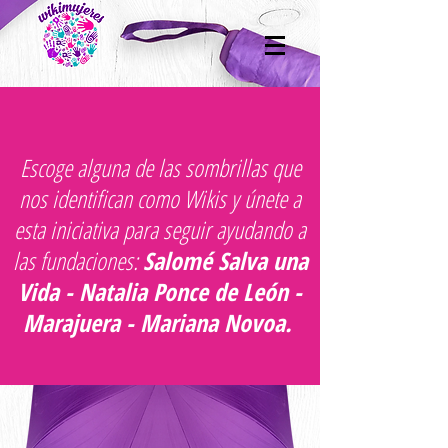
Escoge alguna de las sombrillas que
nos identifican como Wikis y únete a
esta iniciativa para seguir ayudando a
las fundaciones:
Salomé Salva una
Vida - Natalia Ponce de León -
Marajuera - Mariana Novoa.