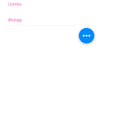
Colombia
info@salomesalvaunavida.com
Whatsapp
57-3208661254
NEWSLETTER
¡Recibe nuestros boletines electrónicos
Suscríbete Ahora
CONNECT​
WITH US:​​